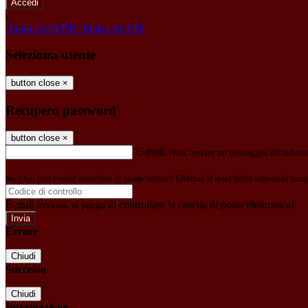
-
Entra con SPID
Entra con CIE
Seleziona utente
button close
×
Recupero password
button close
×
E-mail
Verrà inviato un messaggio all'indirizz
Non hai una e-mail associata al nome utente? Effettua il reset della password tram
E-mail inviata, si prega di controllare la casella di posta elettronica!
Errore
Chiudi
Successo
Chiudi
Informazione