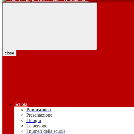
close
Scuola
Panoramica
Presentazione
I luoghi
Le persone
I numeri della scuola