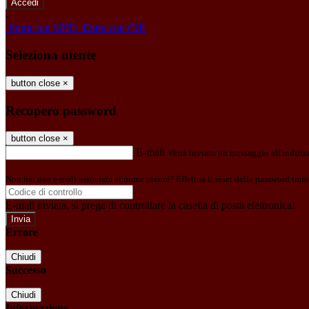
-
Entra con SPID
Entra con CIE
Seleziona utente
button close
×
Recupero password
button close
×
E-mail
Verrà inviato un messaggio all'indirizz
Non hai una e-mail associata al nome utente? Effettua il reset della password tram
E-mail inviata, si prega di controllare la casella di posta elettronica!
Errore
Chiudi
Successo
Chiudi
Informazione