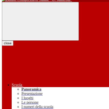
close
Scuola
Panoramica
Presentazione
I luoghi
Le persone
I numeri della scuola