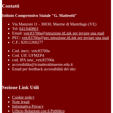
Contatti
Istituto Comprensivo Statale "G. Matteotti"
Via Manzoni 11 - 30030, Maerne di Martellago (VE)
Tel:
041/640863
Email:
veic83700a@istruzione.it
Link per inviare una mail
PEC:
veic83700a@pec.istruzione.it
Link per inviare una mail
C.F.: 82012260277
Cod. mecc. veic83700a
Cod. Uff. UFMZP4
cod. IPA istsc_veic83700a
accessibilita@icmatteottimaerne.edu.it
Email per feedback accessibilità del sito:
Sezione Link Utili
Cookie policy
Note legali
Informativa Privacy
Ufficio Relazioni con il Pubblico