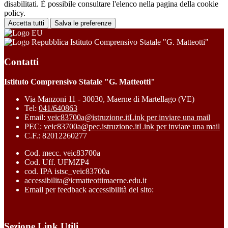
disabilitati. È possibile consultare l'elenco nella pagina della cookie
policy.
Accetta tutti
Salva le preferenze
Istituto Comprensivo Statale "G. Matteotti"
Contatti
Istituto Comprensivo Statale "G. Matteotti"
Via Manzoni 11 - 30030, Maerne di Martellago (VE)
Tel:
041/640863
Email:
veic83700a@istruzione.it
Link per inviare una mail
PEC:
veic83700a@pec.istruzione.it
Link per inviare una mail
C.F.: 82012260277
Cod. mecc. veic83700a
Cod. Uff. UFMZP4
cod. IPA istsc_veic83700a
accessibilita@icmatteottimaerne.edu.it
Email per feedback accessibilità del sito:
Sezione Link Utili