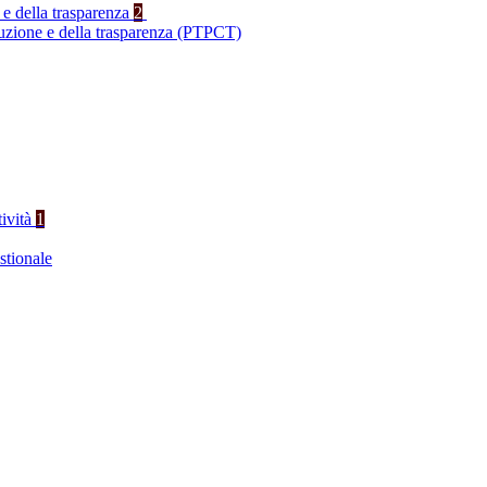
 e della trasparenza
2
ruzione e della trasparenza (PTPCT)
tività
1
stionale