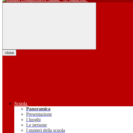
close
Scuola
Panoramica
Presentazione
I luoghi
Le persone
I numeri della scuola