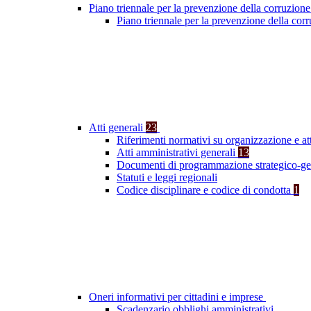
Piano triennale per la prevenzione della corruzione
Piano triennale per la prevenzione della cor
Atti generali
23
Riferimenti normativi su organizzazione e at
Atti amministrativi generali
13
Documenti di programmazione strategico-ge
Statuti e leggi regionali
Codice disciplinare e codice di condotta
1
Oneri informativi per cittadini e imprese
Scadenzario obblighi amministrativi