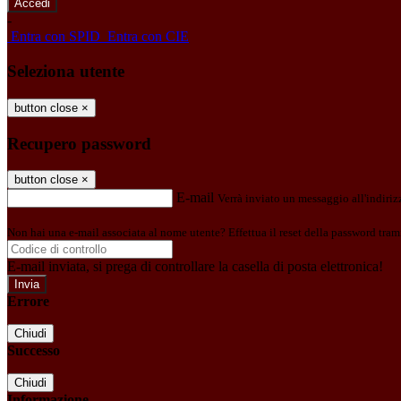
-
Entra con SPID
Entra con CIE
Seleziona utente
button close
×
Recupero password
button close
×
E-mail
Verrà inviato un messaggio all'indirizz
Non hai una e-mail associata al nome utente? Effettua il reset della password tram
E-mail inviata, si prega di controllare la casella di posta elettronica!
Errore
Chiudi
Successo
Chiudi
Informazione