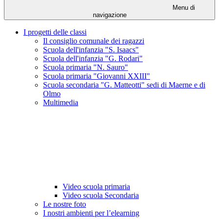
Menu di
navigazione
I progetti delle classi
Il consiglio comunale dei ragazzi
Scuola dell'infanzia "S. Isaacs"
Scuola dell'infanzia "G. Rodari"
Scuola primaria "N. Sauro"
Scuola primaria "Giovanni XXIII"
Scuola secondaria "G. Matteotti" sedi di Maerne e di
Olmo
Multimedia
Video scuola primaria
Video scuola Secondaria
Le nostre foto
I nostri ambienti per l’elearning