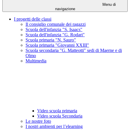
Menu di
navigazione
I progetti delle classi
Il consiglio comunale dei ragazzi
Scuola dell'infanzia "S. Isaacs"
Scuola dell'infanzia "G. Rodari"
Scuola primaria "N. Sauro"
Scuola primaria "Giovanni XXIII"
Scuola secondaria "G. Matteotti" sedi di Maerne e di
Olmo
Multimedia
Video scuola primaria
Video scuola Secondaria
Le nostre foto
I nostri ambienti per l’elearning