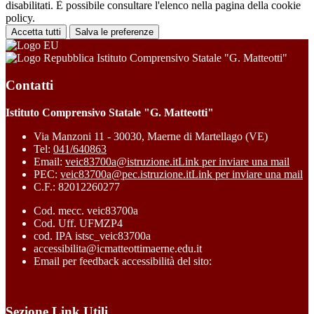
disabilitati. È possibile consultare l'elenco nella pagina della cookie
policy.
Accetta tutti
Salva le preferenze
Istituto Comprensivo Statale "G. Matteotti"
Contatti
Istituto Comprensivo Statale "G. Matteotti"
Via Manzoni 11 - 30030, Maerne di Martellago (VE)
Tel:
041/640863
Email:
veic83700a@istruzione.it
Link per inviare una mail
PEC:
veic83700a@pec.istruzione.it
Link per inviare una mail
C.F.: 82012260277
Cod. mecc. veic83700a
Cod. Uff. UFMZP4
cod. IPA istsc_veic83700a
accessibilita@icmatteottimaerne.edu.it
Email per feedback accessibilità del sito:
Sezione Link Utili