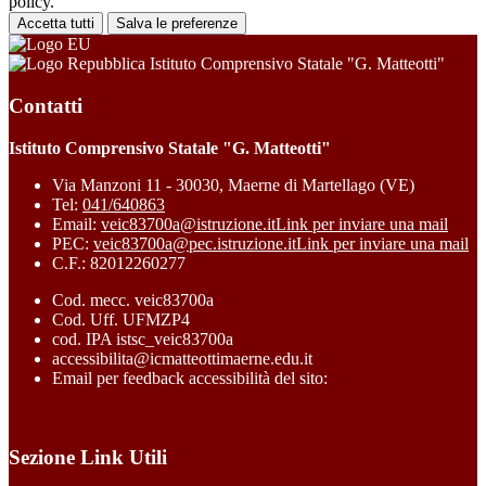
policy.
Accetta tutti
Salva le preferenze
Istituto Comprensivo Statale "G. Matteotti"
Contatti
Istituto Comprensivo Statale "G. Matteotti"
Via Manzoni 11 - 30030, Maerne di Martellago (VE)
Tel:
041/640863
Email:
veic83700a@istruzione.it
Link per inviare una mail
PEC:
veic83700a@pec.istruzione.it
Link per inviare una mail
C.F.: 82012260277
Cod. mecc. veic83700a
Cod. Uff. UFMZP4
cod. IPA istsc_veic83700a
accessibilita@icmatteottimaerne.edu.it
Email per feedback accessibilità del sito:
Sezione Link Utili