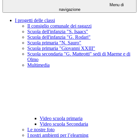
Menu di
navigazione
I progetti delle classi
Il consiglio comunale dei ragazzi
Scuola dell'infanzia "S. Isaacs"
Scuola dell'infanzia "G. Rodari"
Scuola primaria "N. Sauro"
Scuola primaria "Giovanni XXIII"
Scuola secondaria "G. Matteotti" sedi di Maerne e di
Olmo
Multimedia
Video scuola primaria
Video scuola Secondaria
Le nostre foto
I nostri ambienti per l’elearning