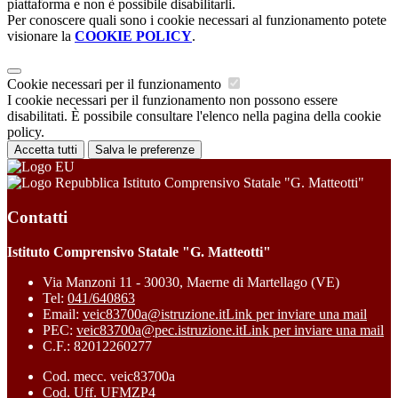
piattaforma e non è possibile disabilitarli.
Per conoscere quali sono i cookie necessari al funzionamento potete
visionare la
COOKIE POLICY
.
Cookie necessari per il funzionamento
I cookie necessari per il funzionamento non possono essere
disabilitati. È possibile consultare l'elenco nella pagina della cookie
policy.
Accetta tutti
Salva le preferenze
Istituto Comprensivo Statale "G. Matteotti"
Contatti
Istituto Comprensivo Statale "G. Matteotti"
Via Manzoni 11 - 30030, Maerne di Martellago (VE)
Tel:
041/640863
Email:
veic83700a@istruzione.it
Link per inviare una mail
PEC:
veic83700a@pec.istruzione.it
Link per inviare una mail
C.F.: 82012260277
Cod. mecc. veic83700a
Cod. Uff. UFMZP4