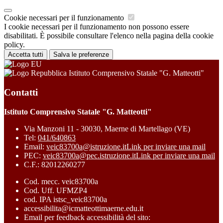
Cookie necessari per il funzionamento
I cookie necessari per il funzionamento non possono essere
disabilitati. È possibile consultare l'elenco nella pagina della cookie
policy.
Accetta tutti
Salva le preferenze
Istituto Comprensivo Statale "G. Matteotti"
Contatti
Istituto Comprensivo Statale "G. Matteotti"
Via Manzoni 11 - 30030, Maerne di Martellago (VE)
Tel:
041/640863
Email:
veic83700a@istruzione.it
Link per inviare una mail
PEC:
veic83700a@pec.istruzione.it
Link per inviare una mail
C.F.: 82012260277
Cod. mecc. veic83700a
Cod. Uff. UFMZP4
cod. IPA istsc_veic83700a
accessibilita@icmatteottimaerne.edu.it
Email per feedback accessibilità del sito: