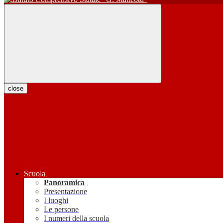
close
Scuola
Panoramica
Presentazione
I luoghi
Le persone
I numeri della scuola