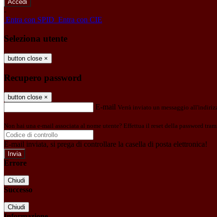
-
Entra con SPID
Entra con CIE
Seleziona utente
button close
×
Recupero password
button close
×
E-mail
Verrà inviato un messaggio all'indirizz
Non hai una e-mail associata al nome utente? Effettua il reset della password tram
E-mail inviata, si prega di controllare la casella di posta elettronica!
Errore
Chiudi
Successo
Chiudi
Informazione