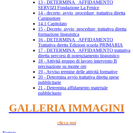
13 - DETERMINA _AFFIDAMENTO
SERVIZI Fondazione La Fenice
14 - decreto_avvio_procedure_trattativa diretta
Campustore
14.1 Capitolato
15 - Decreto_avvio_procedure_trattativa diretta
formazione linguistica
16 - DETERMINA _AFFIDAMENTO
Trattativa diretta Edizioni scuola PRIMARIA
17 - DETERMINA _AFFIDAMENTO trattativa
diretta percorsi di potenziamento linguistico
18 - Attività gruppo di lavoro intervento B
precisazione su monte ore
19 - Avviso termine delle attività formative
20 - Determina avvio trattativa diretta spese
pubblicitarie
21 - Determina affidamento materiale
pubblicitario
GALLERIA IMMAGINI
clicca qui
Notizie