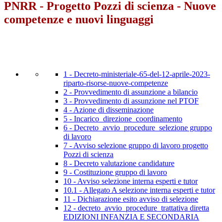
PNRR - Progetto Pozzi di scienza - Nuove
competenze e nuovi linguaggi
1 - Decreto-ministeriale-65-del-12-aprile-2023-
riparto-risorse-nuove-competenze
2 - Provvedimento di assunzione a bilancio
3 - Provvedimento di assunzione nel PTOF
4 - Azione di disseminazione
5 - Incarico_direzione_coordinamento
6 - Decreto_avvio_procedure_selezione gruppo
di lavoro
7 - Avviso selezione gruppo di lavoro progetto
Pozzi di scienza
8 - Decreto valutazione candidature
9 - Costituzione gruppo di lavoro
10 - Avviso selezione interna esperti e tutor
10.1 - Allegato A selezione interna esperti e tutor
11 - Dichiarazione esito avviso di selezione
12 - decreto_avvio_procedure_trattativa diretta
EDIZIONI INFANZIA E SECONDARIA