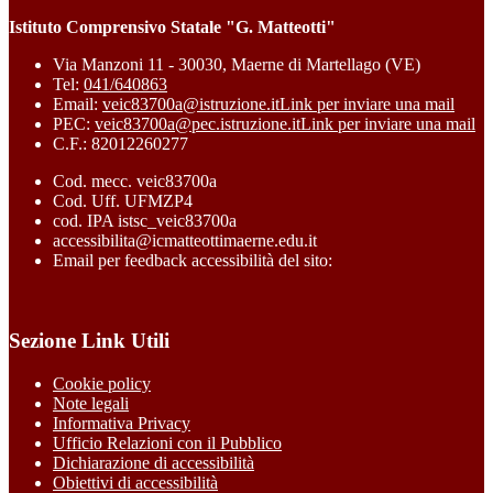
Istituto Comprensivo Statale "G. Matteotti"
Via Manzoni 11 - 30030, Maerne di Martellago (VE)
Tel:
041/640863
Email:
veic83700a@istruzione.it
Link per inviare una mail
PEC:
veic83700a@pec.istruzione.it
Link per inviare una mail
C.F.: 82012260277
Cod. mecc. veic83700a
Cod. Uff. UFMZP4
cod. IPA istsc_veic83700a
accessibilita@icmatteottimaerne.edu.it
Email per feedback accessibilità del sito:
Sezione Link Utili
Cookie policy
Note legali
Informativa Privacy
Ufficio Relazioni con il Pubblico
Dichiarazione di accessibilità
Obiettivi di accessibilità