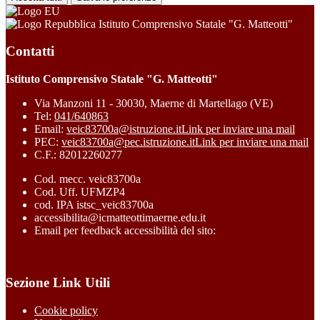
Istituto Comprensivo Statale "G. Matteotti"
Contatti
Istituto Comprensivo Statale "G. Matteotti"
Via Manzoni 11 - 30030, Maerne di Martellago (VE)
Tel:
041/640863
Email:
veic83700a@istruzione.it
Link per inviare una mail
PEC:
veic83700a@pec.istruzione.it
Link per inviare una mail
C.F.: 82012260277
Cod. mecc. veic83700a
Cod. Uff. UFMZP4
cod. IPA istsc_veic83700a
accessibilita@icmatteottimaerne.edu.it
Email per feedback accessibilità del sito:
Sezione Link Utili
Cookie policy