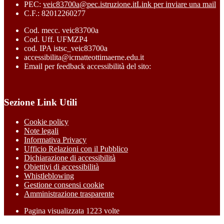
PEC:
veic83700a@pec.istruzione.it
Link per inviare una mail
C.F.: 82012260277
Cod. mecc. veic83700a
Cod. Uff. UFMZP4
cod. IPA istsc_veic83700a
accessibilita@icmatteottimaerne.edu.it
Email per feedback accessibilità del sito:
Sezione Link Utili
Cookie policy
Note legali
Informativa Privacy
Ufficio Relazioni con il Pubblico
Dichiarazione di accessibilità
Obiettivi di accessibilità
Whistleblowing
Gestione consensi cookie
Amministrazione trasparente
Pagina visualizzata
1223
volte