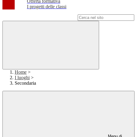
Offerta formativa
I progetti delle classi
Campo di ricerca per le pagine del sito
Home
>
I luoghi
>
Secondaria
Menu di