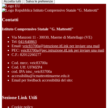
Accetta tutti
Salva le preferenze
Istituto Comprensivo Statale "G. Matteotti"
Contatti
Istituto Comprensivo Statale "G. Matteotti"
Via Manzoni 11 - 30030, Maerne di Martellago (VE)
Tel:
041/640863
Email:
veic83700a@istruzione.it
Link per inviare una mail
PEC:
veic83700a@pec.istruzione.it
Link per inviare una mail
C.F.: 82012260277
Cod. mecc. veic83700a
Cod. Uff. UFMZP4
cod. IPA istsc_veic83700a
accessibilita@icmatteottimaerne.edu.it
Email per feedback accessibilità del sito:
Sezione Link Utili
Cookie policy