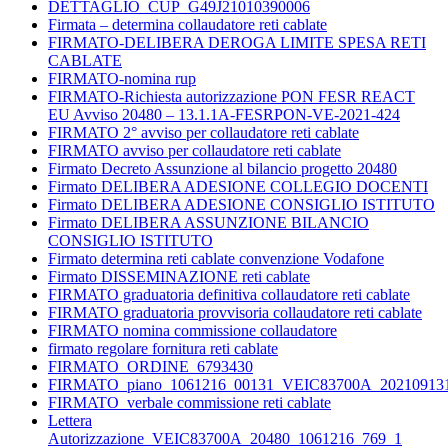
DETTAGLIO_CUP_G49J21010390006
Firmata – determina collaudatore reti cablate
FIRMATO-DELIBERA DEROGA LIMITE SPESA RETI
CABLATE
FIRMATO-nomina rup
FIRMATO-Richiesta autorizzazione PON FESR REACT
EU Avviso 20480 – 13.1.1A-FESRPON-VE-2021-424
FIRMATO 2° avviso per collaudatore reti cablate
FIRMATO avviso per collaudatore reti cablate
Firmato Decreto Assunzione al bilancio progetto 20480
Firmato DELIBERA ADESIONE COLLEGIO DOCENTI
Firmato DELIBERA ADESIONE CONSIGLIO ISTITUTO
Firmato DELIBERA ASSUNZIONE BILANCIO
CONSIGLIO ISTITUTO
Firmato determina reti cablate convenzione Vodafone
Firmato DISSEMINAZIONE reti cablate
FIRMATO graduatoria definitiva collaudatore reti cablate
FIRMATO graduatoria provvisoria collaudatore reti cablate
FIRMATO nomina commissione collaudatore
firmato regolare fornitura reti cablate
FIRMATO_ORDINE_6793430
FIRMATO_piano_1061216_00131_VEIC83700A_20210913
FIRMATO_verbale commissione reti cablate
Lettera
Autorizzazione_VEIC83700A_20480_1061216_769_1