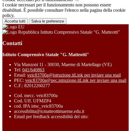
I cookie necessari per il funzionamento non possono essere
disabilitati. È possibile consultare l'elenco nella pagina della cookie
policy.
Accetta tutti
Salva le preferenze
Istituto Comprensivo Statale "G. Matteotti"
Contatti
Istituto Comprensivo Statale "G. Matteotti"
Via Manzoni 11 - 30030, Maerne di Martellago (VE)
Tel:
041/640863
Email:
veic83700a@istruzione.it
Link per inviare una mail
PEC:
veic83700a@pec.istruzione.it
Link per inviare una mail
C.F.: 82012260277
Cod. mecc. veic83700a
Cod. Uff. UFMZP4
cod. IPA istsc_veic83700a
accessibilita@icmatteottimaerne.edu.it
Email per feedback accessibilità del sito: