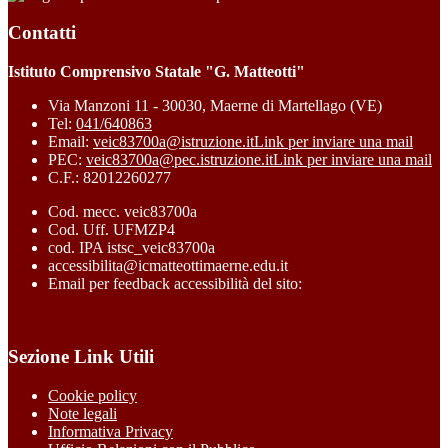
Contatti
Istituto Comprensivo Statale "G. Matteotti"
Via Manzoni 11 - 30030, Maerne di Martellago (VE)
Tel:
041/640863
Email:
veic83700a@istruzione.it
Link per inviare una mail
PEC:
veic83700a@pec.istruzione.it
Link per inviare una mail
C.F.: 82012260277
Cod. mecc. veic83700a
Cod. Uff. UFMZP4
cod. IPA istsc_veic83700a
accessibilita@icmatteottimaerne.edu.it
Email per feedback accessibilità del sito:
Sezione Link Utili
Cookie policy
Note legali
Informativa Privacy