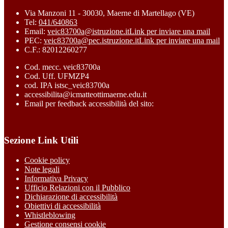
Via Manzoni 11 - 30030, Maerne di Martellago (VE)
Tel:
041/640863
Email:
veic83700a@istruzione.it
Link per inviare una mail
PEC:
veic83700a@pec.istruzione.it
Link per inviare una mail
C.F.: 82012260277
Cod. mecc. veic83700a
Cod. Uff. UFMZP4
cod. IPA istsc_veic83700a
accessibilita@icmatteottimaerne.edu.it
Email per feedback accessibilità del sito:
Sezione Link Utili
Cookie policy
Note legali
Informativa Privacy
Ufficio Relazioni con il Pubblico
Dichiarazione di accessibilità
Obiettivi di accessibilità
Whistleblowing
Gestione consensi cookie