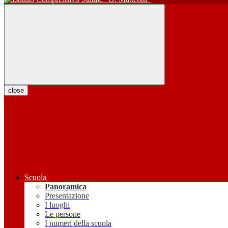
close
Scuola
Panoramica
Presentazione
I luoghi
Le persone
I numeri della scuola