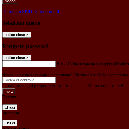
-
Entra con SPID
Entra con CIE
Seleziona utente
button close
×
Recupero password
button close
×
E-mail
Verrà inviato un messaggio all'indirizz
Non hai una e-mail associata al nome utente? Effettua il reset della password tram
E-mail inviata, si prega di controllare la casella di posta elettronica!
Errore
Chiudi
Successo
Chiudi
Informazione