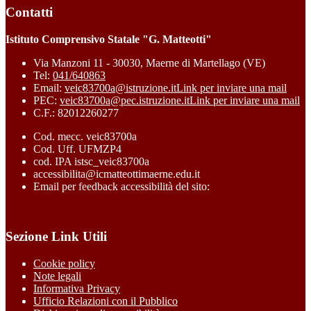
Contatti
Istituto Comprensivo Statale "G. Matteotti"
Via Manzoni 11 - 30030, Maerne di Martellago (VE)
Tel:
041/640863
Email:
veic83700a@istruzione.it
Link per inviare una mail
PEC:
veic83700a@pec.istruzione.it
Link per inviare una mail
C.F.: 82012260277
Cod. mecc. veic83700a
Cod. Uff. UFMZP4
cod. IPA istsc_veic83700a
accessibilita@icmatteottimaerne.edu.it
Email per feedback accessibilità del sito:
Sezione Link Utili
Cookie policy
Note legali
Informativa Privacy
Ufficio Relazioni con il Pubblico