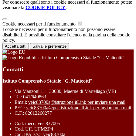
Per conoscere quali sono i cookie necessari al funzionamento potete
visionare la
COOKIE POLICY
.
Cookie necessari per il funzionamento
I cookie necessari per il funzionamento non possono essere
disabilitati. È possibile consultare l'elenco nella pagina della cookie
policy.
Accetta tutti
Salva le preferenze
Istituto Comprensivo Statale "G. Matteotti"
Contatti
Istituto Comprensivo Statale "G. Matteotti"
Via Manzoni 11 - 30030, Maerne di Martellago (VE)
Tel:
041/640863
Email:
veic83700a@istruzione.it
Link per inviare una mail
PEC:
veic83700a@pec.istruzione.it
Link per inviare una mail
C.F.: 82012260277
Cod. mecc. veic83700a
Cod. Uff. UFMZP4
cod. IPA istsc_veic83700a