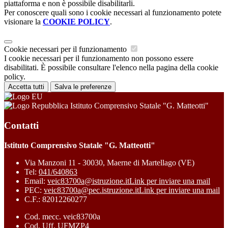
piattaforma e non è possibile disabilitarli.
Per conoscere quali sono i cookie necessari al funzionamento potete
visionare la
COOKIE POLICY
.
Cookie necessari per il funzionamento
I cookie necessari per il funzionamento non possono essere
disabilitati. È possibile consultare l'elenco nella pagina della cookie
policy.
Accetta tutti
Salva le preferenze
Istituto Comprensivo Statale "G. Matteotti"
Contatti
Istituto Comprensivo Statale "G. Matteotti"
Via Manzoni 11 - 30030, Maerne di Martellago (VE)
Tel:
041/640863
Email:
veic83700a@istruzione.it
Link per inviare una mail
PEC:
veic83700a@pec.istruzione.it
Link per inviare una mail
C.F.: 82012260277
Cod. mecc. veic83700a
Cod. Uff. UFMZP4