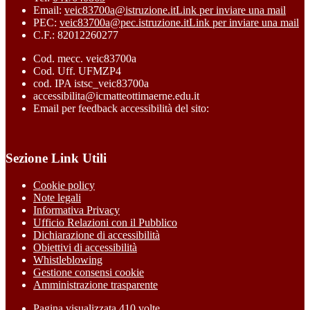
Email:
veic83700a@istruzione.it
Link per inviare una mail
PEC:
veic83700a@pec.istruzione.it
Link per inviare una mail
C.F.: 82012260277
Cod. mecc. veic83700a
Cod. Uff. UFMZP4
cod. IPA istsc_veic83700a
accessibilita@icmatteottimaerne.edu.it
Email per feedback accessibilità del sito:
Sezione Link Utili
Cookie policy
Note legali
Informativa Privacy
Ufficio Relazioni con il Pubblico
Dichiarazione di accessibilità
Obiettivi di accessibilità
Whistleblowing
Gestione consensi cookie
Amministrazione trasparente
Pagina visualizzata
410
volte