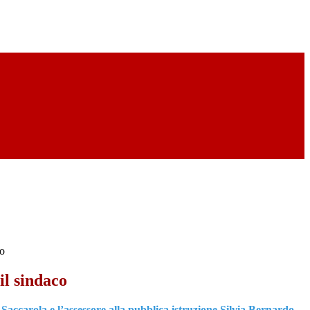
co
il sindaco
Saccarola e l’assessore alla pubblica istruzione Silvia Bernardo