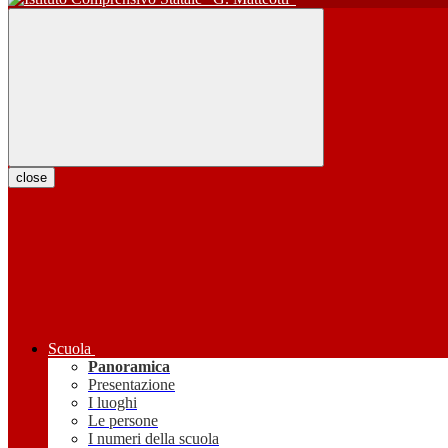
close
Scuola
Panoramica
Presentazione
I luoghi
Le persone
I numeri della scuola