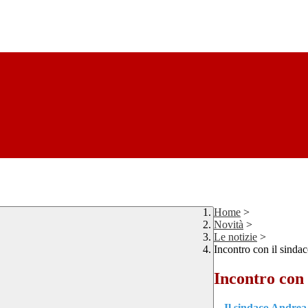
Home
>
Novità
>
Le notizie
>
Incontro con il sinda
Incontro con 
Il sindaco Andrea 