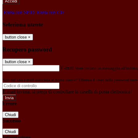
-
Entra con SPID
Entra con CIE
Seleziona utente
button close
×
Recupero password
button close
×
E-mail
Verrà inviato un messaggio all'indirizz
Non hai una e-mail associata al nome utente? Effettua il reset della password tram
E-mail inviata, si prega di controllare la casella di posta elettronica!
Errore
Chiudi
Successo
Chiudi
Informazione