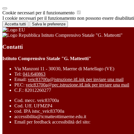
Cookie necessari per il funzionamento
I cookie necessari per il funzionamento non possono essere disabilitati.
Accetta tutti
Salva le preferenze
Istituto Comprensivo Statale "G. Matteotti"
Contatti
Istituto Comprensivo Statale "G. Matteotti"
Via Manzoni 11 - 30030, Maerne di Martellago (VE)
Tel:
041/640863
Email:
veic83700a@istruzione.it
Link per inviare una mail
PEC:
veic83700a@pec.istruzione.it
Link per inviare una mail
C.F.: 82012260277
Cod. mecc. veic83700a
Cod. Uff. UFMZP4
cod. IPA istsc_veic83700a
accessibilita@icmatteottimaerne.edu.it
Email per feedback accessibilità del sito: