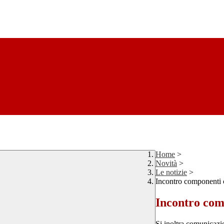
Home
>
Novità
>
Le notizie
>
Incontro componenti
Incontro co
Si inoltra comunicazi