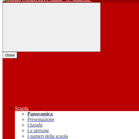
close
Scuola
Panoramica
Presentazione
I luoghi
Le persone
I numeri della scuola