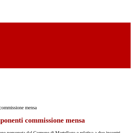
 commissione mensa
mponenti commissione mensa
one pervenuta dal Comune di Martellago e relativa a due incontri