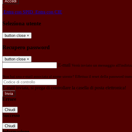
-
Entra con SPID
Entra con CIE
Seleziona utente
button close
×
Recupero password
button close
×
E-mail
Verrà inviato un messaggio all'indirizz
Non hai una e-mail associata al nome utente? Effettua il reset della password tram
E-mail inviata, si prega di controllare la casella di posta elettronica!
Errore
Chiudi
Successo
Chiudi
Informazione