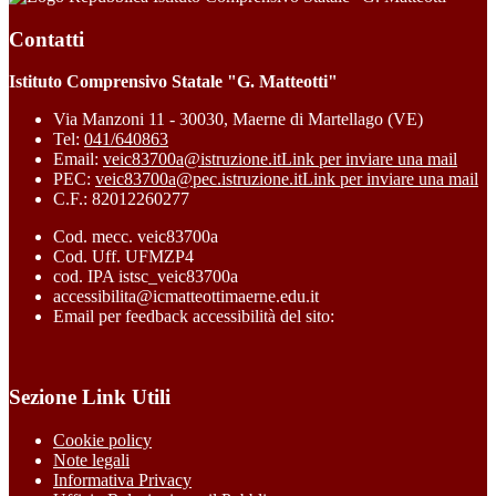
Contatti
Istituto Comprensivo Statale "G. Matteotti"
Via Manzoni 11 - 30030, Maerne di Martellago (VE)
Tel:
041/640863
Email:
veic83700a@istruzione.it
Link per inviare una mail
PEC:
veic83700a@pec.istruzione.it
Link per inviare una mail
C.F.: 82012260277
Cod. mecc. veic83700a
Cod. Uff. UFMZP4
cod. IPA istsc_veic83700a
accessibilita@icmatteottimaerne.edu.it
Email per feedback accessibilità del sito:
Sezione Link Utili
Cookie policy
Note legali
Informativa Privacy