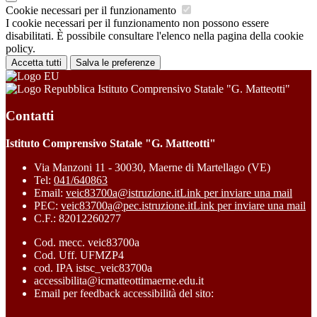
Cookie necessari per il funzionamento
I cookie necessari per il funzionamento non possono essere
disabilitati. È possibile consultare l'elenco nella pagina della cookie
policy.
Accetta tutti
Salva le preferenze
Istituto Comprensivo Statale "G. Matteotti"
Contatti
Istituto Comprensivo Statale "G. Matteotti"
Via Manzoni 11 - 30030, Maerne di Martellago (VE)
Tel:
041/640863
Email:
veic83700a@istruzione.it
Link per inviare una mail
PEC:
veic83700a@pec.istruzione.it
Link per inviare una mail
C.F.: 82012260277
Cod. mecc. veic83700a
Cod. Uff. UFMZP4
cod. IPA istsc_veic83700a
accessibilita@icmatteottimaerne.edu.it
Email per feedback accessibilità del sito: