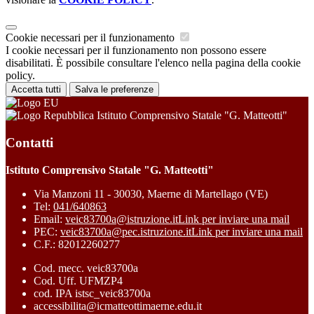
Cookie necessari per il funzionamento
I cookie necessari per il funzionamento non possono essere
disabilitati. È possibile consultare l'elenco nella pagina della cookie
policy.
Accetta tutti
Salva le preferenze
Istituto Comprensivo Statale "G. Matteotti"
Contatti
Istituto Comprensivo Statale "G. Matteotti"
Via Manzoni 11 - 30030, Maerne di Martellago (VE)
Tel:
041/640863
Email:
veic83700a@istruzione.it
Link per inviare una mail
PEC:
veic83700a@pec.istruzione.it
Link per inviare una mail
C.F.: 82012260277
Cod. mecc. veic83700a
Cod. Uff. UFMZP4
cod. IPA istsc_veic83700a
accessibilita@icmatteottimaerne.edu.it