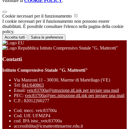
visionare la
COOKIE POLICY
.
Cookie necessari per il funzionamento
I cookie necessari per il funzionamento non possono essere
disabilitati. È possibile consultare l'elenco nella pagina della cookie
policy.
Accetta tutti
Salva le preferenze
Istituto Comprensivo Statale "G. Matteotti"
Contatti
Istituto Comprensivo Statale "G. Matteotti"
Via Manzoni 11 - 30030, Maerne di Martellago (VE)
Tel:
041/640863
Email:
veic83700a@istruzione.it
Link per inviare una mail
PEC:
veic83700a@pec.istruzione.it
Link per inviare una mail
C.F.: 82012260277
Cod. mecc. veic83700a
Cod. Uff. UFMZP4
cod. IPA istsc_veic83700a
accessibilita@icmatteottimaerne.edu.it