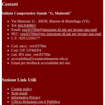
Contatti
Istituto Comprensivo Statale "G. Matteotti"
Via Manzoni 11 - 30030, Maerne di Martellago (VE)
Tel:
041/640863
Email:
veic83700a@istruzione.it
Link per inviare una mail
PEC:
veic83700a@pec.istruzione.it
Link per inviare una mail
C.F.: 82012260277
Cod. mecc. veic83700a
Cod. Uff. UFMZP4
cod. IPA istsc_veic83700a
accessibilita@icmatteottimaerne.edu.it
Email per feedback accessibilità del sito:
Sezione Link Utili
Cookie policy
Note legali
Informativa Privacy
Ufficio Relazioni con il Pubblico