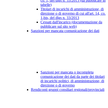
co. 1, del dlgs n. 33/2013 (da pubblicare in
tabelle)
Titolari di incarichi di amministrazione, di
direzione o di governo di cui all'art. 14, co.
1-bis, del dlgs n. 33/2013
Cessati dall'incarico (documentazione da
pubblicare sul sito web)
Sanzioni per mancata comunicazione dei dati
Sanzioni per mancata o incompleta
comunicazione dei dati da parte dei titolari
di incarichi politici, di amministrazione, di
direzione o di governo
Rendiconti gruppi consiliari regionali/provinciali