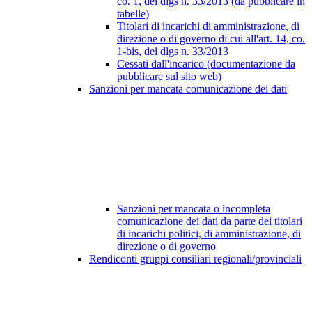
co. 1, del dlgs n. 33/2013 (da pubblicare in
tabelle)
Titolari di incarichi di amministrazione, di
direzione o di governo di cui all'art. 14, co.
1-bis, del dlgs n. 33/2013
Cessati dall'incarico (documentazione da
pubblicare sul sito web)
Sanzioni per mancata comunicazione dei dati
Sanzioni per mancata o incompleta
comunicazione dei dati da parte dei titolari
di incarichi politici, di amministrazione, di
direzione o di governo
Rendiconti gruppi consiliari regionali/provinciali