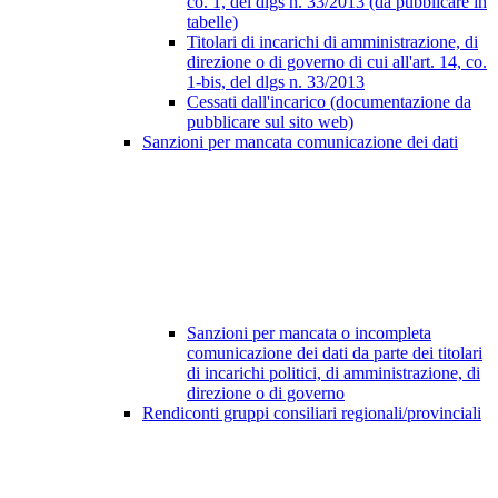
co. 1, del dlgs n. 33/2013 (da pubblicare in
tabelle)
Titolari di incarichi di amministrazione, di
direzione o di governo di cui all'art. 14, co.
1-bis, del dlgs n. 33/2013
Cessati dall'incarico (documentazione da
pubblicare sul sito web)
Sanzioni per mancata comunicazione dei dati
Sanzioni per mancata o incompleta
comunicazione dei dati da parte dei titolari
di incarichi politici, di amministrazione, di
direzione o di governo
Rendiconti gruppi consiliari regionali/provinciali