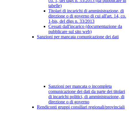
co. 1, del dlgs n. 33/2013 (da pubblicare in
tabelle)
Titolari di incarichi di amministrazione, di
direzione o di governo di cui all'art. 14, co.
1-bis, del dlgs n. 33/2013
Cessati dall'incarico (documentazione da
pubblicare sul sito web)
Sanzioni per mancata comunicazione dei dati
Sanzioni per mancata o incompleta
comunicazione dei dati da parte dei titolari
di incarichi politici, di amministrazione, di
direzione o di governo
Rendiconti gruppi consiliari regionali/provinciali