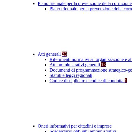
Piano triennale per la prevenzione della corruzione
Piano triennale per la prevenzione della cor
Atti generali
23
Riferimenti normativi su organizzazione e at
Atti amministrativi generali
13
Documenti di programmazione strategico-ge
Statuti e leggi regionali
Codice disciplinare e codice di condotta
1
Oneri informativi per cittadini e imprese
Scadenzario obblighi amministrativi