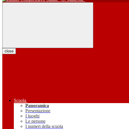
close
Scuola
Panoramica
Presentazione
I luoghi
Le persone
I numeri della scuola