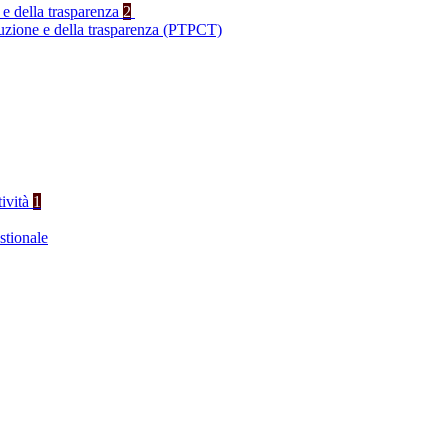
 e della trasparenza
2
ruzione e della trasparenza (PTPCT)
tività
1
stionale