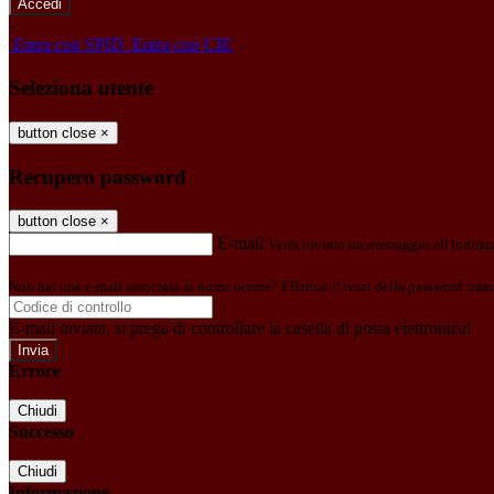
-
Entra con SPID
Entra con CIE
Seleziona utente
button close
×
Recupero password
button close
×
E-mail
Verrà inviato un messaggio all'indirizz
Non hai una e-mail associata al nome utente? Effettua il reset della password tram
E-mail inviata, si prega di controllare la casella di posta elettronica!
Errore
Chiudi
Successo
Chiudi
Informazione