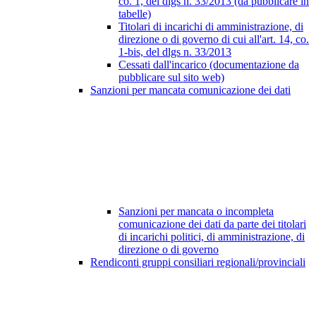
co. 1, del dlgs n. 33/2013 (da pubblicare in
tabelle)
Titolari di incarichi di amministrazione, di
direzione o di governo di cui all'art. 14, co.
1-bis, del dlgs n. 33/2013
Cessati dall'incarico (documentazione da
pubblicare sul sito web)
Sanzioni per mancata comunicazione dei dati
Sanzioni per mancata o incompleta
comunicazione dei dati da parte dei titolari
di incarichi politici, di amministrazione, di
direzione o di governo
Rendiconti gruppi consiliari regionali/provinciali