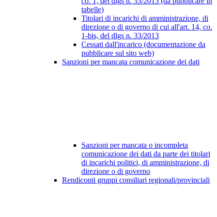
co. 1, del dlgs n. 33/2013 (da pubblicare in
tabelle)
Titolari di incarichi di amministrazione, di
direzione o di governo di cui all'art. 14, co.
1-bis, del dlgs n. 33/2013
Cessati dall'incarico (documentazione da
pubblicare sul sito web)
Sanzioni per mancata comunicazione dei dati
Sanzioni per mancata o incompleta
comunicazione dei dati da parte dei titolari
di incarichi politici, di amministrazione, di
direzione o di governo
Rendiconti gruppi consiliari regionali/provinciali