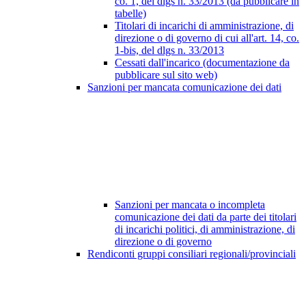
co. 1, del dlgs n. 33/2013 (da pubblicare in
tabelle)
Titolari di incarichi di amministrazione, di
direzione o di governo di cui all'art. 14, co.
1-bis, del dlgs n. 33/2013
Cessati dall'incarico (documentazione da
pubblicare sul sito web)
Sanzioni per mancata comunicazione dei dati
Sanzioni per mancata o incompleta
comunicazione dei dati da parte dei titolari
di incarichi politici, di amministrazione, di
direzione o di governo
Rendiconti gruppi consiliari regionali/provinciali