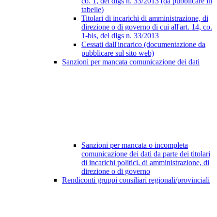
co. 1, del dlgs n. 33/2013 (da pubblicare in
tabelle)
Titolari di incarichi di amministrazione, di
direzione o di governo di cui all'art. 14, co.
1-bis, del dlgs n. 33/2013
Cessati dall'incarico (documentazione da
pubblicare sul sito web)
Sanzioni per mancata comunicazione dei dati
Sanzioni per mancata o incompleta
comunicazione dei dati da parte dei titolari
di incarichi politici, di amministrazione, di
direzione o di governo
Rendiconti gruppi consiliari regionali/provinciali