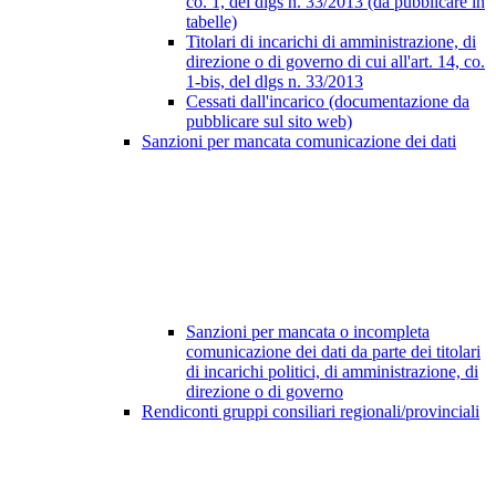
co. 1, del dlgs n. 33/2013 (da pubblicare in
tabelle)
Titolari di incarichi di amministrazione, di
direzione o di governo di cui all'art. 14, co.
1-bis, del dlgs n. 33/2013
Cessati dall'incarico (documentazione da
pubblicare sul sito web)
Sanzioni per mancata comunicazione dei dati
Sanzioni per mancata o incompleta
comunicazione dei dati da parte dei titolari
di incarichi politici, di amministrazione, di
direzione o di governo
Rendiconti gruppi consiliari regionali/provinciali