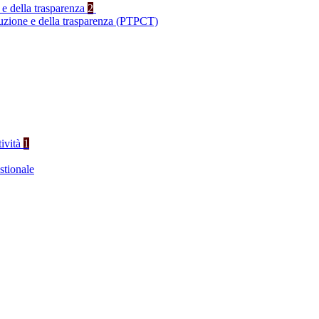
 e della trasparenza
2
ruzione e della trasparenza (PTPCT)
tività
1
stionale