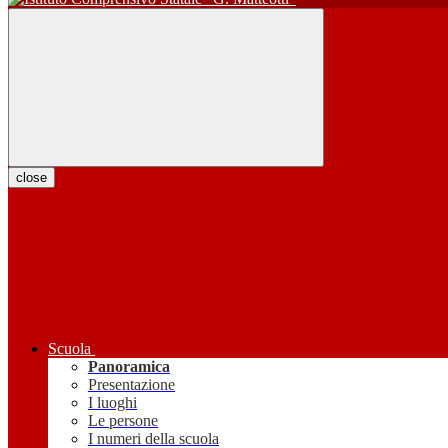
close
Scuola
Panoramica
Presentazione
I luoghi
Le persone
I numeri della scuola