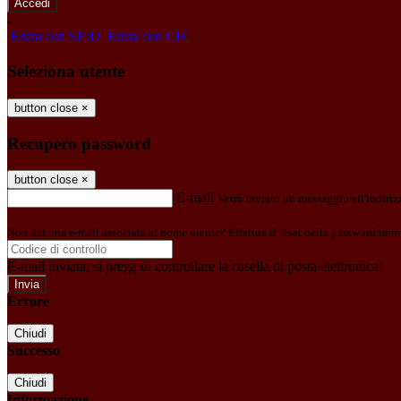
-
Entra con SPID
Entra con CIE
Seleziona utente
button close
×
Recupero password
button close
×
E-mail
Verrà inviato un messaggio all'indirizz
Non hai una e-mail associata al nome utente? Effettua il reset della password tram
E-mail inviata, si prega di controllare la casella di posta elettronica!
Errore
Chiudi
Successo
Chiudi
Informazione