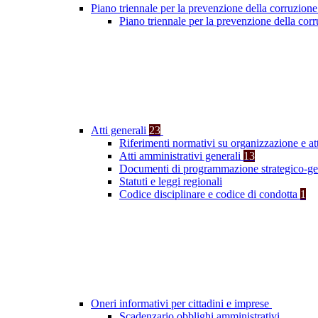
Piano triennale per la prevenzione della corruzione
Piano triennale per la prevenzione della cor
Atti generali
23
Riferimenti normativi su organizzazione e at
Atti amministrativi generali
13
Documenti di programmazione strategico-ge
Statuti e leggi regionali
Codice disciplinare e codice di condotta
1
Oneri informativi per cittadini e imprese
Scadenzario obblighi amministrativi