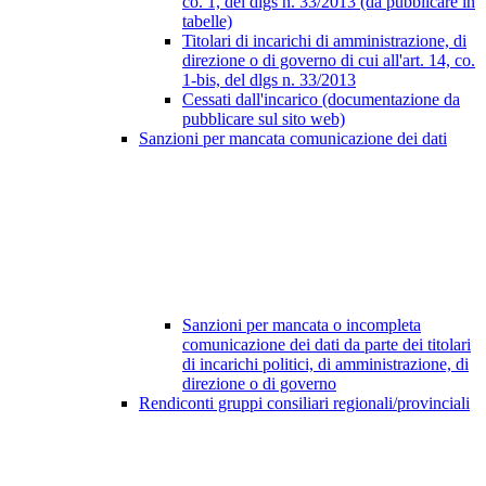
co. 1, del dlgs n. 33/2013 (da pubblicare in
tabelle)
Titolari di incarichi di amministrazione, di
direzione o di governo di cui all'art. 14, co.
1-bis, del dlgs n. 33/2013
Cessati dall'incarico (documentazione da
pubblicare sul sito web)
Sanzioni per mancata comunicazione dei dati
Sanzioni per mancata o incompleta
comunicazione dei dati da parte dei titolari
di incarichi politici, di amministrazione, di
direzione o di governo
Rendiconti gruppi consiliari regionali/provinciali