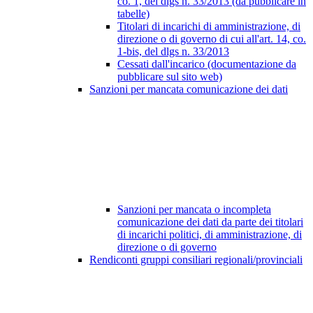
co. 1, del dlgs n. 33/2013 (da pubblicare in
tabelle)
Titolari di incarichi di amministrazione, di
direzione o di governo di cui all'art. 14, co.
1-bis, del dlgs n. 33/2013
Cessati dall'incarico (documentazione da
pubblicare sul sito web)
Sanzioni per mancata comunicazione dei dati
Sanzioni per mancata o incompleta
comunicazione dei dati da parte dei titolari
di incarichi politici, di amministrazione, di
direzione o di governo
Rendiconti gruppi consiliari regionali/provinciali