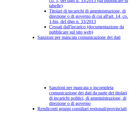
co. 1, del dlgs n. 33/2013 (da pubblicare in
tabelle)
Titolari di incarichi di amministrazione, di
direzione o di governo di cui all'art. 14, co.
1-bis, del dlgs n. 33/2013
Cessati dall'incarico (documentazione da
pubblicare sul sito web)
Sanzioni per mancata comunicazione dei dati
Sanzioni per mancata o incompleta
comunicazione dei dati da parte dei titolari
di incarichi politici, di amministrazione, di
direzione o di governo
Rendiconti gruppi consiliari regionali/provinciali