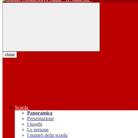
close
Scuola
Panoramica
Presentazione
I luoghi
Le persone
I numeri della scuola