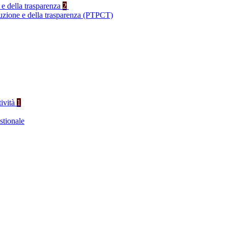
 e della trasparenza
2
ruzione e della trasparenza (PTPCT)
tività
1
stionale