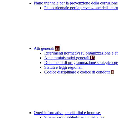
Piano triennale per la prevenzione della corruzione
Piano triennale per la prevenzione della cor
Atti generali
23
Riferimenti normativi su organizzazione e at
Atti amministrativi generali
13
Documenti di programmazione strategico-ge
Statuti e leggi regionali
Codice disciplinare e codice di condotta
1
Oneri informativi per cittadini e imprese
Scadenzario obblighi amministrativi