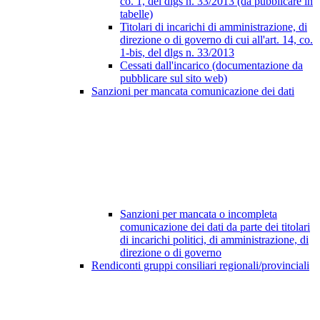
co. 1, del dlgs n. 33/2013 (da pubblicare in
tabelle)
Titolari di incarichi di amministrazione, di
direzione o di governo di cui all'art. 14, co.
1-bis, del dlgs n. 33/2013
Cessati dall'incarico (documentazione da
pubblicare sul sito web)
Sanzioni per mancata comunicazione dei dati
Sanzioni per mancata o incompleta
comunicazione dei dati da parte dei titolari
di incarichi politici, di amministrazione, di
direzione o di governo
Rendiconti gruppi consiliari regionali/provinciali