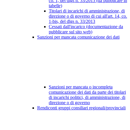
co. 1, del dlgs n. 33/2013 (da pubblicare in
tabelle)
Titolari di incarichi di amministrazione, di
direzione o di governo di cui all'art. 14, co.
1-bis, del dlgs n. 33/2013
Cessati dall'incarico (documentazione da
pubblicare sul sito web)
Sanzioni per mancata comunicazione dei dati
Sanzioni per mancata o incompleta
comunicazione dei dati da parte dei titolari
di incarichi politici, di amministrazione, di
direzione o di governo
Rendiconti gruppi consiliari regionali/provinciali