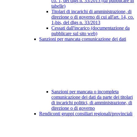
co. 1, del dlgs n. 33/2013 (da pubblicare in
tabelle)
Titolari di incarichi di amministrazione, di
direzione o di governo di cui all'art. 14, co.
1-bis, del dlgs n. 33/2013
Cessati dall'incarico (documentazione da
pubblicare sul sito web)
Sanzioni per mancata comunicazione dei dati
Sanzioni per mancata o incompleta
comunicazione dei dati da parte dei titolari
di incarichi politici, di amministrazione, di
direzione o di governo
Rendiconti gruppi consiliari regionali/provinciali