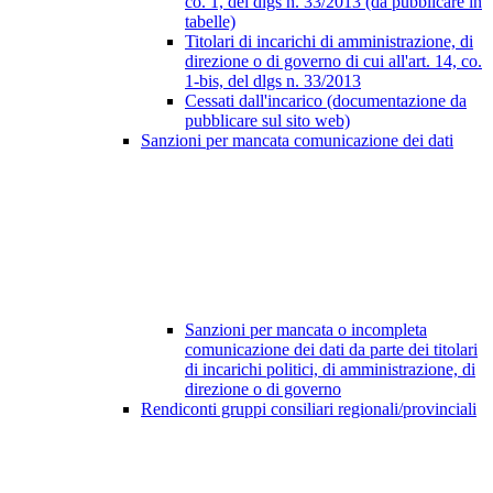
co. 1, del dlgs n. 33/2013 (da pubblicare in
tabelle)
Titolari di incarichi di amministrazione, di
direzione o di governo di cui all'art. 14, co.
1-bis, del dlgs n. 33/2013
Cessati dall'incarico (documentazione da
pubblicare sul sito web)
Sanzioni per mancata comunicazione dei dati
Sanzioni per mancata o incompleta
comunicazione dei dati da parte dei titolari
di incarichi politici, di amministrazione, di
direzione o di governo
Rendiconti gruppi consiliari regionali/provinciali