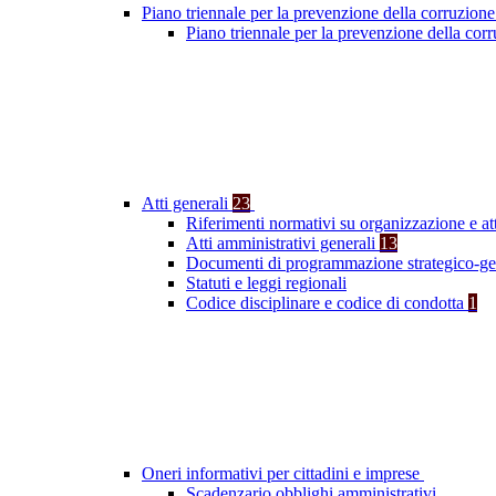
Piano triennale per la prevenzione della corruzione
Piano triennale per la prevenzione della cor
Atti generali
23
Riferimenti normativi su organizzazione e at
Atti amministrativi generali
13
Documenti di programmazione strategico-ge
Statuti e leggi regionali
Codice disciplinare e codice di condotta
1
Oneri informativi per cittadini e imprese
Scadenzario obblighi amministrativi