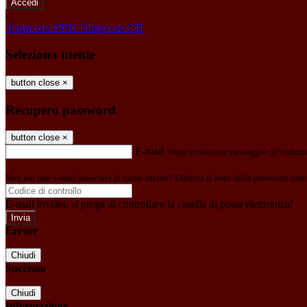
-
Entra con SPID
Entra con CIE
Seleziona utente
button close
×
Recupero password
button close
×
E-mail
Verrà inviato un messaggio all'indirizz
Non hai una e-mail associata al nome utente? Effettua il reset della password tram
E-mail inviata, si prega di controllare la casella di posta elettronica!
Errore
Chiudi
Successo
Chiudi
Informazione