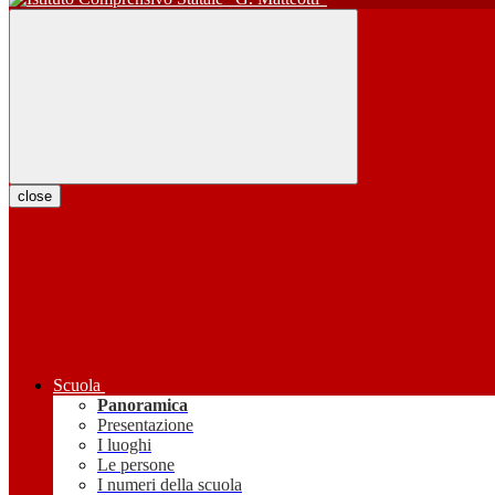
close
Scuola
Panoramica
Presentazione
I luoghi
Le persone
I numeri della scuola