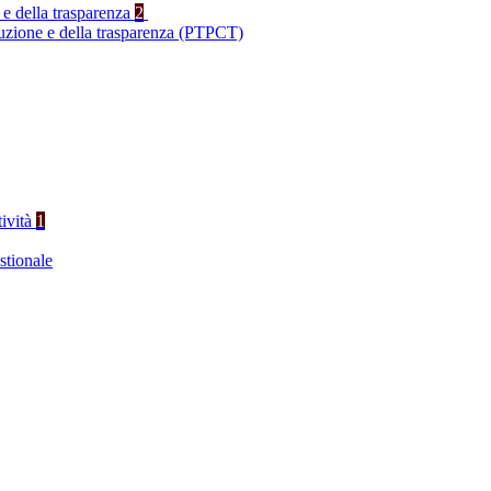
 e della trasparenza
2
ruzione e della trasparenza (PTPCT)
tività
1
stionale